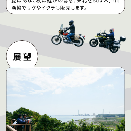
夏はあゆ、秋は鮭がのぼる、東北を秋は木戸川
漁協でサケやイクラも販売します。
展望